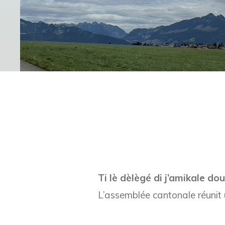
Ti lè dèlègé di j’amikale do
L’assemblée cantonale réunit