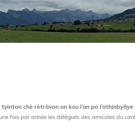
u tyinton chè rètràvon on kou l’an po l’athinbyây
 une fois par année les délégués des amicales du can