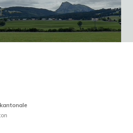
e kantonale
ton