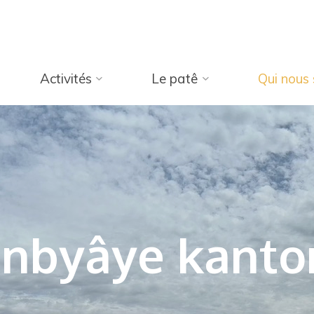
Activités
Le patê
Qui nous
inbyâye kanto