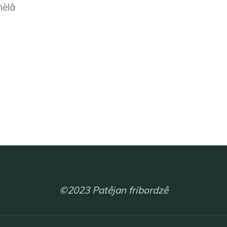
hèlâ
©2023 Patêjan fribordzê