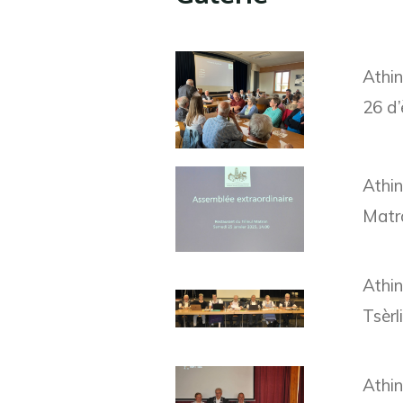
Athi
26 d’
Athi
Matr
Athin
Tsèrl
Athin