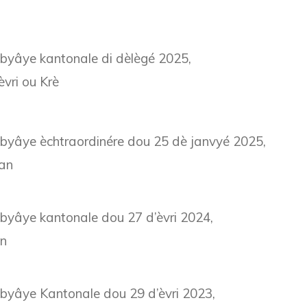
nbyâye kantonale di dèlègé 2025,
èvri ou Krè
nbyâye èchtraordinére dou 25 dè janvyé 2025,
an
byâye kantonale dou 27 d’èvri 2024,
in
byâye Kantonale dou 29 d’èvri 2023,