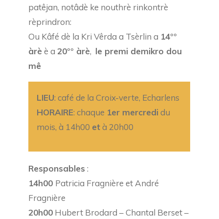
patêjan, notâdè ke nouthrè rinkontrè
rèprindron:
Ou Kâfé dè la Kri Vêrda a Tsèrlin a
14°°
àrè
è a
20°° àrè
,
le premi demikro dou
mê
LIEU
: café de la Croix-verte, Echarlens
HORAIRE
: chaque
1er mercredi
du
mois, à 14h00
et
à 20h00
Responsables
:
14h00
Patricia Fragnière et André
Fragnière
20h00
Hubert Brodard – Chantal Berset –