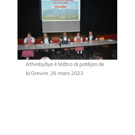
Athinbyâye è tèâtro di patêjan de
la Grevire, 26 mars 2023