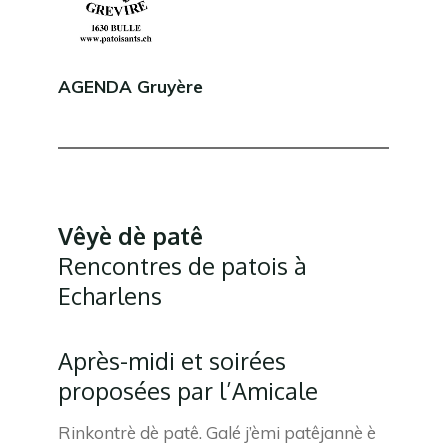
AGENDA Gruyère
Vêyè dè patê
Rencontres de patois à
Echarlens
Après-midi et soirées
proposées par l’Amicale
Rinkontrè dè patê. Galé j’èmi patêjannè è