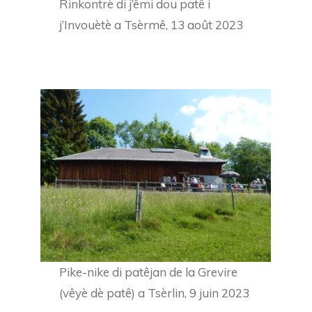
Rinkontrè di j’êmi dou patê i
j’Invouètè a Tsèrmê, 13 août 2023
Pike-nike di patêjan de la Grevire
(vêyè dè patê) a Tsèrlin, 9 juin 2023